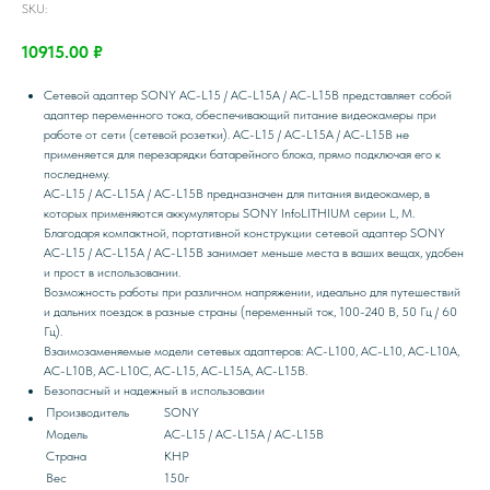
SKU:
10915.00
₽
Сетевой адаптер SONY AC-L15 / AC-L15A / AC-L15B представляет собой
адаптер переменного тока, обеспечивающий питание видеокамеры при
работе от сети (сетевой розетки). AC-L15 / AC-L15A / AC-L15B не
применяется для перезарядки батарейного блока, прямо подключая его к
последнему.
AC-L15 / AC-L15A / AC-L15B предназначен для питания видеокамер, в
которых применяются аккумуляторы SONY InfoLITHIUM серии L, M.
Благодаря компактной, портативной конструкции сетевой адаптер SONY
AC-L15 / AC-L15A / AC-L15B занимает меньше места в ваших вещах, удобен
и прост в использовании.
Возможность работы при различном напряжении, идеально для путешествий
и дальних поездок в разные страны (переменный ток, 100-240 В, 50 Гц / 60
Гц).
Взаимозаменяемые модели сетевых адаптеров: AC-L100, AC-L10, AC-L10A,
AC-L10B, AC-L10C, AC-L15, AC-L15A, AC-L15B.
Безопасный и надежный в использоваии
Производитель
SONY
Модель
AC-L15 / AC-L15A / AC-L15B
Страна
КНР
Вес
150г