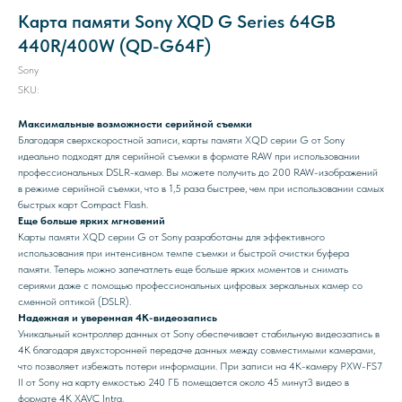
Карта памяти Sony XQD G Series 64GB
440R/400W (QD-G64F)
Sony
SKU:
Максимальные возможности серийной съемки
Благодаря сверхскоростной записи, карты памяти XQD серии G от Sony
идеально подходят для серийной съемки в формате RAW при использовании
профессиональных DSLR-камер. Вы можете получить до 200 RAW-изображений
в режиме серийной съемки, что в 1,5 раза быстрее, чем при использовании самых
быстрых карт Compact Flash.
Еще больше ярких мгновений
Карты памяти XQD серии G от Sony разработаны для эффективного
использования при интенсивном темпе съемки и быстрой очистки буфера
памяти. Теперь можно запечатлеть еще больше ярких моментов и снимать
сериями даже с помощью профессиональных цифровых зеркальных камер со
сменной оптикой (DSLR).
Надежная и уверенная 4K-видеозапись
Уникальный контроллер данных от Sony обеспечивает стабильную видеозапись в
4K благодаря двухсторонней передаче данных между совместимыми камерами,
что позволяет избежать потери информации. При записи на 4K-камеру PXW-FS7
II от Sony на карту емкостью 240 ГБ помещается около 45 минут3 видео в
формате 4K XAVC Intra.