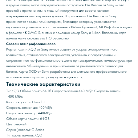
и другие файлы, могут повредиться или потеряться. File Rescue от Sony — это
простой в применении, но мощный инструмент для восстановления
поврежденных или утерянных данных. В приложении File Rescue от Sony
применяется продвинутый алгоритм, благодаря которому увеличивается
вероятность успешного восстановления RAW-изображений, MOV-файлов и видео
в формате 4K XAVC-S, снятых с помощью камер Sony и Nikon. Владельцы карт
памяти могут скачать это ПО бесплатно.
Создан для профессионалов
Карты памяти XQD от Sony имеют защиту от ударов, электромагнитного
воздействия, статического электричества, устойчивы к повреждениям и
сохраняют полную функциональность даже при экстремальных температурах, при
интенсивном УФ-излучении и при излучении от рентгеновского сканера для
багажа. Карты XQD от Sony разработаны для длительного профессионального
использования и прошли проверку на надежность.
Технические характеристики
Тип
XQD
Объем памяти
64 Гб
Скорость чтения
440 Мб/с
Скорость записи
400 Мб/c
Класс скорости: Class 10
Скорость записи до: 400MB/s
Скорость чтения до: 440MB/s
Объем карты памяти: 64GB
Цвет: черный
Серия (модель): G Series
Тип карты памяти: XQD