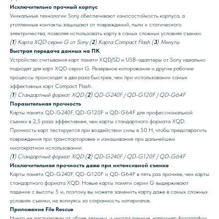
Исключительно прочный корпус
Уникальные технологии Sony обеспечивают износостойкость корпуса, а
утопленные контакты защищают от повреждений, пыли и статического
электричества, позволяя использовать карту в самых сложных условиях съемки.
(
1
) Карта XQ
D серии G от Sony (
2
) Карта Compact Flash (
3
) Минуты
Быстрая передача данных на ПК
Устройство считывания карт памяти XQD/SD и USB-адаптеры от Sony идеально
подходят для карт XQD серии G. Резервное копирование и другие рабочие
процессы происходят в два раза быстрее, чем при использовании самых
эффективных карт Compact Flash.
(
1
) Стандартный формат XQD (
2
) QD-G240F / QD-G120F / QD-G64F
Поразительная прочность
Карты памяти QD-G240F, QD-G120F и QD-G64F для профессиональной
съемки в 2,5 раза эффективнее, чем карты стандартного формата XQD.
Прочность карт тестируется при воздействии силы в 50 Н, чтобы предотвратить
повреждения при транспортировке и изнашивание при дальнейшем
многократном использовании.
(
1
) Стандартный формат XQD (
2
) QD-G240F / QD-G120F / QD-G64F
Исключительная прочность даже при интенсивной съемке
Карты памяти QD-G240F, QD-G120F и QD-G64F в пять раз прочнее, чем карты
стандартного формата XQD. Новые карты памяти серии G выдерживают
падение с высоты 5 м, поэтому вы можете заменить карту даже в самых сложных
условиях съемки, не волнуясь за сохранность материалов.
Приложение File Rescue
Никто не застрахован от сбоев техники, и иногда данные, например фотографии