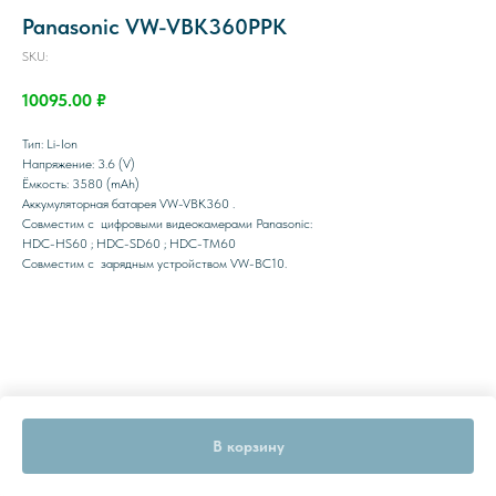
Panasonic VW-VBK360PPK
SKU:
10095.00
₽
Тип: Li-Ion
Напряжение: 3.6 (V)
Ёмкость: 3580 (mAh)
Аккумуляторная батарея VW-VBK360 .
Совместим с цифровыми видеокамерами Panasonic:
HDC-HS60 ; HDC-SD60 ; HDC-TM60
Совместим с зарядным устройством VW-BC10.
В корзину