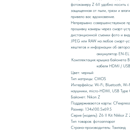
фотокамеру Z 6II удобно носить с
защищенная от пыли, грязи и влаги
привело вас вдохновение.
Непрерывно совершенствуемое при
прошивку камеры через смарт-уст
дистанционной съемки фото и вид
JPEG или RAW на любое смарт-ус
хештегов и информации об авторс
аккумулятор EN-EL
Комплектация:
крышка байонета BF
кабеля HDMI / USB
Цвет: черный
Тип матрицы: CMOS
Интерфейсы: Wi-Fi, Bluetooth, Wi-
наушники, micro-HDMI, USB Type
Байонет: Nikon Z
Поддерживаются карты: CFexpres
Размер: 134x100.5x69.5
Серия (модель): Z6 II Kit Nikkor Z
Тип товаров: фотоаппарат
Страна-производитель: Таиланд