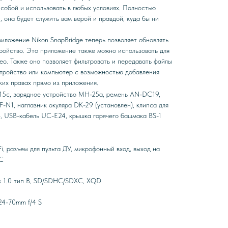
 собой и использовать в любых условиях. Полностью
, она будет служить вам верой и правдой, куда бы ни
ложение Nikon SnapBridge теперь позволяет обновлять
ройство. Это приложение также можно использовать для
ео. Также оно позволяет фильтровать и передавать файлы
тройство или компьютер с возможностью добавления
ких правах прямо из приложения.
15с, зарядное устройство MH-25a, ремень AN-DC19,
-N1, наглазник окуляра DK-29 (установлен), клипса для
, USB-кабель UC-E24, крышка горячего башмака BS-1
Fi, разъем для пульта ДУ, микрофонный вход, выход на
 C
s 1.0 тип B, SD/SDHC/SDXC, XQD
 24-70mm f/4 S