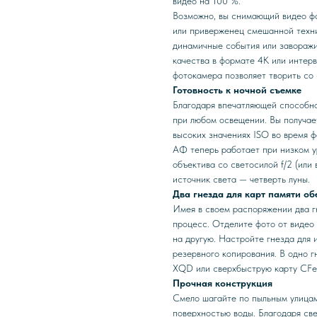
видео на 100 %.
Возможно, вы снимающий видео фо
или приверженец смешанной техни
динамичные события или завораж
качества в формате 4K или интерв
фотокамера позволяет творить со
Готовность к ночной съемке
Благодаря впечатляющей способно
при любом освещении. Вы получае
высоких значениях ISO во время 
АФ теперь работает при низком у
объектива со светосилой f/2 (или
источник света — четверть луны.
Два гнезда для карт памяти о
Имея в своем распоряжении два г
процесс. Отделите фото от видео
на другую. Настройте гнезда для 
резервного копирования. В одно г
XQD или сверхбыструю карту CFex
Прочная конструкция
Смело шагайте по пыльным улицам
поверхностью воды. Благодаря све