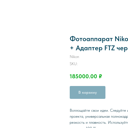
Фотоаппарат Nikon 
+ Адаптер FTZ че
Nikon
SKU:
185000.00
₽
В корзину
Воплощайте свои идеи. Следуйте 
проекта, универсальная полнокадр
резкость и плавность. Используй