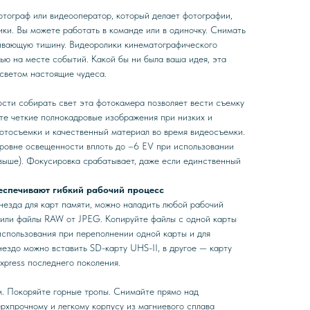
тограф или видеооператор, который делает фотографии,
ки. Вы можете работать в команде или в одиночку. Снимать
ивающую тишину. Видеоролики кинематографического
ью на месте событий. Какой бы ни была ваша идея, эта
 светом настоящие чудеса.
сти собирать свет эта фотокамера позволяет вести съемку
те четкие полнокадровые изображения при низких и
фотосъемки и качественный материал во время видеосъемки.
ровне освещенности вплоть до –6 EV при использовании
 выше). Фокусировка срабатывает, даже если единственный
беспечивают гибкий рабочий процесс
незда для карт памяти, можно наладить любой рабочий
 или файлы RAW от JPEG. Копируйте файлы с одной карты
использования при переполнении одной карты и для
нездо можно вставить SD-карту UHS-II, в другое — карту
press последнего поколения.
. Покоряйте горные тропы. Снимайте прямо над
рхпрочному и легкому корпусу из магниевого сплава