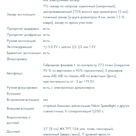
TTL-замер по матрице: оценочный (матричный),
центровзвешенный (75% вносит круг диаметром 12 мм),
Замер экспозиции:
точечный замер (в круге диаметром 4 мм, около 1,5 %
кадра), замер по ярким участкам
Приоритет выдержки:
есть
Приоритет диафрагмы:
есть
Ручная экспозиция:
есть
Экспокоррекция:
+/-5.0 EV с шагом 1/3, 1/2 или 1 EV
Брекетинг экспозиции:
есть
Фокусировка
Гибридная: фазовая + по контрасту, 273 точки (покрытие
90 % по вертикали и 90% горизонтали), 5 размеров
Автофокус:
зоны АФ, АФ по глазам, АФ по животным (фото),
чувствительность от -3 до +19 EV
Ручная фокусировка:
есть, с электронным дальномером
Вспышка
Встроенная вспышка:
нет
«горячий башмак» для вспышек Nikon Speedlight и других
Внешняя вспышка:
совместимых; X-синхронизация 1/200 с.
Видоискатель и
дисплей
3.1" (8 см) ЖК TFT, 1.04 млн. точек, сенсорный,
Дисплей:
наклонный (вверх / вниз), 11 уровней яркости