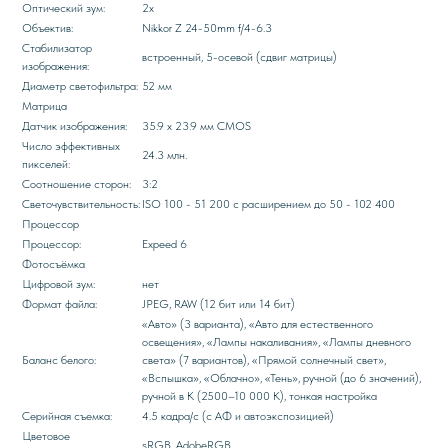
Оптический зум:
2х
Объектив:
Nikkor Z 24-50mm f/4-6.3
Стабилизатор
встроенный, 5-осевой (сдвиг матрицы)
изображения:
Диаметр светофильтра:
52 мм
Матрица
Датчик изображения:
35.9 х 23.9 мм CMOS
Число эффективных
24.3 млн.
пикселей:
Соотношение сторон:
3:2
Светочувствительность:
ISO 100 - 51 200 c расширением до 50 - 102 400
Процессор
Процессор:
Expeed 6
Фотосъёмка
Цифровой зум:
нет
Формат файла:
JPEG, RAW (12 бит или 14 бит)
«Авто» (3 варианта), «Авто для естественного
освещения», «Лампы накаливания», «Лампы дневного
Баланс белого:
света» (7 вариантов), «Прямой солнечный свет»,
«Вспышка», «Облачно», «Тень», ручной (до 6 значений),
ручной в К (2500–10 000 К), тонкая настройка
Серийная съемка:
4.5 кадра/с (с АФ и автоэкспозицией)
Цветовое
sRGB, AdobeRGB