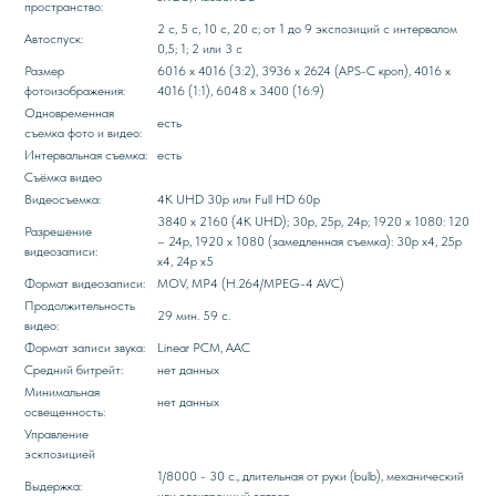
пространство:
2 с, 5 с, 10 с, 20 с; от 1 до 9 экспозиций с интервалом
Автоспуск:
0,5; 1; 2 или 3 с
Размер
6016 х 4016 (3:2), 3936 х 2624 (APS-C кроп), 4016 х
фотоизображения:
4016 (1:1), 6048 х 3400 (16:9)
Одновременная
есть
съемка фото и видео:
Интервальная съемка:
есть
Съёмка видео
Видеосъемка:
4K UHD 30р или Full HD 60р
3840 x 2160 (4K UHD); 30p, 25p, 24p; 1920 x 1080: 120
Разрешение
– 24p, 1920 x 1080 (замедленная съемка): 30p x4, 25p
видеозаписи:
x4, 24p x5
Формат видеозаписи:
MOV, MP4 (H.264/MPEG-4 AVC)
Продолжительность
29 мин. 59 с.
видео:
Формат записи звука:
Linear PCM, AAC
Средний битрейт:
нет данных
Минимальная
нет данных
освещенность:
Управление
эскпозицией
1/8000 - 30 с., длительная от руки (bulb), механический
Выдержка:
или электронный затвор