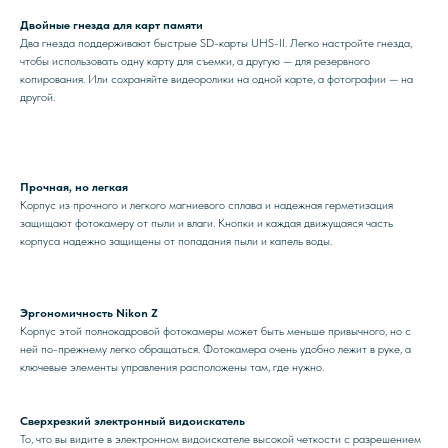
Двойные гнезда для карт памяти
Два гнезда поддерживают быстрые SD-карты UHS-II. Легко настройте гнезда,
чтобы использовать одну карту для съемки, а другую — для резервного
копирования. Или сохраняйте видеоролики на одной карте, а фотографии — на
другой.
Прочная, но легкая
Корпус из прочного и легкого магниевого сплава и надежная герметизация
защищают фотокамеру от пыли и влаги. Кнопки и каждая движущаяся часть
корпуса надежно защищены от попадания пыли и капель воды.
Эргономичность Nikon Z
Корпус этой полнокадровой фотокамеры может быть меньше привычного, но с
ней по-прежнему легко обращаться. Фотокамера очень удобно лежит в руке, а
ключевые элементы управления расположены там, где нужно.
Сверхрезкий электронный видоискатель
То, что вы видите в электронном видоискателе высокой четкости с разрешением