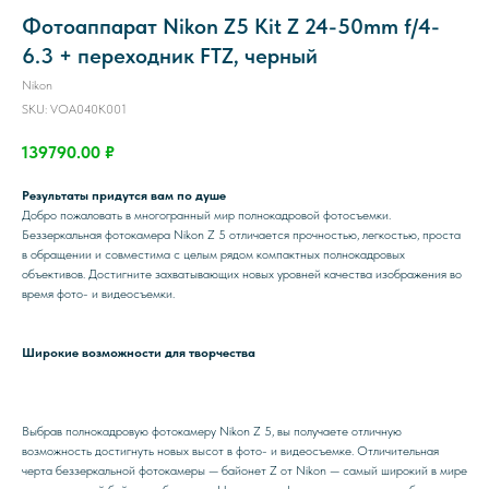
Фотоаппарат Nikon Z5 Kit Z 24-50mm f/4-
6.3 + переходник FTZ, черный
Nikon
SKU:
VOA040K001
139790.00
₽
Результаты придутся вам по душе
Добро пожаловать в многогранный мир полнокадровой фотосъемки.
Беззеркальная фотокамера Nikon Z 5 отличается прочностью, легкостью, проста
в обращении и совместима с целым рядом компактных полнокадровых
объективов. Достигните захватывающих новых уровней качества изображения во
время фото- и видеосъемки.
Широкие возможности для творчества
Выбрав полнокадровую фотокамеру Nikon Z 5, вы получаете отличную
возможность достигнуть новых высот в фото- и видеосъемке. Отличительная
черта беззеркальной фотокамеры — байонет Z от Nikon — самый широкий в мире