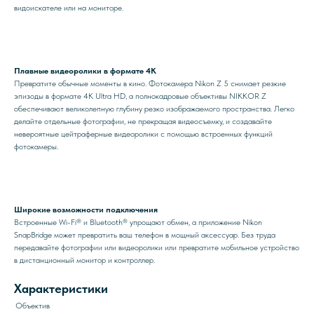
видоискателе или на мониторе.
Плавные видеоролики в формате 4K
Превратите обычные моменты в кино. Фотокамера Nikon Z 5 снимает резкие
эпизоды в формате 4K Ultra HD, а полнокадровые объективы NIKKOR Z
обеспечивают великолепную глубину резко изображаемого пространства. Легко
делайте отдельные фотографии, не прекращая видеосъемку, и создавайте
невероятные цейтраферные видеоролики с помощью встроенных функций
фотокамеры.
Широкие возможности подключения
Встроенные Wi-Fi® и Bluetooth® упрощают обмен, а приложение Nikon
SnapBridge может превратить ваш телефон в мощный аксессуар. Без труда
передавайте фотографии или видеоролики или превратите мобильное устройство
в дистанционный монитор и контроллер.
Характеристики
Объектив