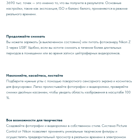
3690 тыс. точек — это именно то, что вы получите в результате. Основные
настройки, такие как экспозиция, ISO и баланс белого, применяются в режиме
реального времени.
Продолжайте снимать
Вы можете заряжать (в выключенном состоянии) или питать фотокамеру Nikon Z
5 через USB². Удобно, если вы хотите снимать в течение более длительных
периодов в помещении или во время записи цейтраферных видеороликов.
Наклоняйте, касайтесь, листайте
Подберите нужные углы с помощью поворотного сенсорного экрана и коснитесь
для фокусировки. Легко пролистывайте фотографии и видеоролики, проверяйте
снимки двойным касанием, чтобы увидеть область изображения в масштабе 100
%.
Все возможности для творчества
Создавайте фотографии и видеоролики в собственном стиле. Система Picture
Control от Nikon позволяет применять уникальные творческие фильтры и
осуществлять предварительный просмотр в реальном времени в электронном