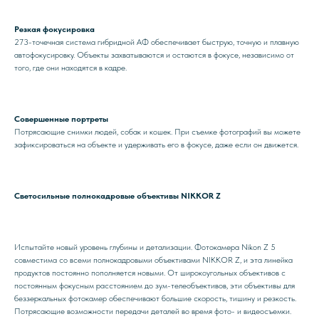
Резкая фокусировка
273-точечная система гибридной АФ обеспечивает быструю, точную и плавную
автофокусировку. Объекты захватываются и остаются в фокусе, независимо от
того, где они находятся в кадре.
Совершенные портреты
Потрясающие снимки людей, собак и кошек. При съемке фотографий вы можете
зафиксироваться на объекте и удерживать его в фокусе, даже если он движется.
Светосильные полнокадровые объективы NIKKOR Z
Испытайте новый уровень глубины и детализации. Фотокамера Nikon Z 5
совместима со всеми полнокадровыми объективами NIKKOR Z, и эта линейка
продуктов постоянно пополняется новыми. От широкоугольных объективов с
постоянным фокусным расстоянием до зум-телеобъективов, эти объективы для
беззеркальных фотокамер обеспечивают большие скорость, тишину и резкость.
Потрясающие возможности передачи деталей во время фото- и видеосъемки.