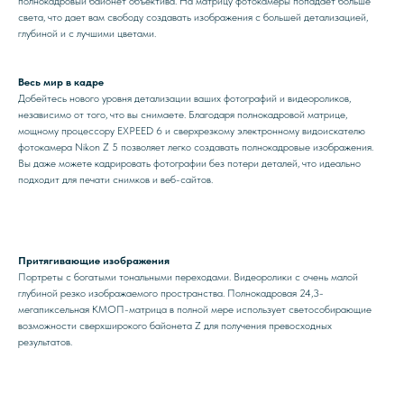
полнокадровый байонет объектива. На матрицу фотокамеры попадает больше
света, что дает вам свободу создавать изображения с большей детализацией,
глубиной и с лучшими цветами.
Весь мир в кадре
Добейтесь нового уровня детализации ваших фотографий и видеороликов,
независимо от того, что вы снимаете. Благодаря полнокадровой матрице,
мощному процессору EXPEED 6 и сверхрезкому электронному видоискателю
фотокамера Nikon Z 5 позволяет легко создавать полнокадровые изображения.
Вы даже можете кадрировать фотографии без потери деталей, что идеально
подходит для печати снимков и веб-сайтов.
Притягивающие изображения
Портреты с богатыми тональными переходами. Видеоролики с очень малой
глубиной резко изображаемого пространства. Полнокадровая 24,3-
мегапиксельная КМОП-матрица в полной мере использует светособирающие
возможности сверхширокого байонета Z для получения превосходных
результатов.