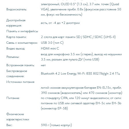
электронный, OLED 0.5" (1.3 см), 3.7 млн. точек (Quad
Видоискатель:
VGA), увеличение прибл. 0.8х (фокусное расстояние 50
мм, фокус на бесконечность)
Диоптрийная
есть, от -4 до +2 диоптрии
коррекция:
Память и интерфейсы
Карта памяти:
2 слота для карт памяти SD / SDHC / SDXC (UHS-II)
Связь с компьютером:
USB 3.0 (тип С)
Видео выход:
HDMI mini C
вход для микрофона 3.5 мм (стерео), выход на наушники
Разъемы:
3.5 мм, разъем для пульта ДУ (типа USB)
Встроенная память:
нет
Беспроводное
Bluetooth 4.2 Low Energy, Wi-Fi: IEEE 802.11b/g/n 2.4 ГГц
соединение:
Источники питания
литий-ионная аккумуляторная батарея EN-EL15с, прибл.
390 снимков (видоискатель) или 470 снимков (монитор)
Питание:
по стандарту CIPA, или 120 минут видеозаписи; от сети:
питание по USB или сетевой адаптер EH-5c или EH-5b
(коннектор EP-5B)
Физические
характеристики
Вес:
590 г (только корпус)