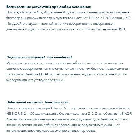
Великолепные результаты при любом освещении
Наслаждайтесь свободой мгновенной адаптации к изменяющемуся освещению
благодаря широкому диапазону чувствительности от 100 до 51 200 единиц ISO.
Не думайте о шуме — получайте четкие изображения с невероятным
динамическим диапазоном как при высоких, так и при низких значениях ISO.
Подавление вибраций: без колебаний
Мощная встроенная система подавления вибраций по пяти осям позволяет
снимать с выдержками на пять ступеней длиннее, чем без нее. Независимо от
того, какой объектив NIKKOR Z вы используете, кадры остаются резкими, а в
видеороликах отсутствует дрожание.
Небольшой комплект, большая сила
Полнокадровая фотокамера Nikon Z 5 — портативная и мощная, как и объектив
NIKKOR Z 24–50 мм, входящий в базовый комплект Z 5. Этот объектив NIKKOR
Z является самым маленьким на рынке полнокадровым зум-объективом.¹ С его
помощью всегда можно добиться превосходных результатов съемки — от
интригующих широких углов до экспрессивных портретов.