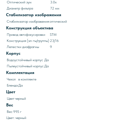
Оптический зум
3.0x
Диаметр фильтра
72 мм
Стабилизатор изображения
Стабилизатор изображения
оптический
Конструкция объектива
Привод автофокусировки
STM
Конструкция (эл-ты/группы)
23/16
Лепестки диафрагмы
9
Корпус
Водоустойчивый корпус
Да
Пылеустойчивый корпус
Да
Комплектация
Чехол
в комплекте
Бленда
Да
Цвет
Цвет
черный
Вес
Вес
995 г
Цвет: черный