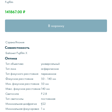
Fujifilm
141867.00
₽
В корзину
Страна
Япония
Совместимость
Байонет
Fujifilm X
Оптика
Тип объектива
универсальный
Тип линз
асферические
Тип фокусного расстояния
переменное
Фокусное расстояние
50 - 140 мм
Мин. фокусное расстояние
50 мм
Макс. фокусное расстояние
140 мм
Светосила
F:2.8
Тип светосилы
постоянная
Минимальная диафрагма
f/22
Минимальная фокусировка
1 м