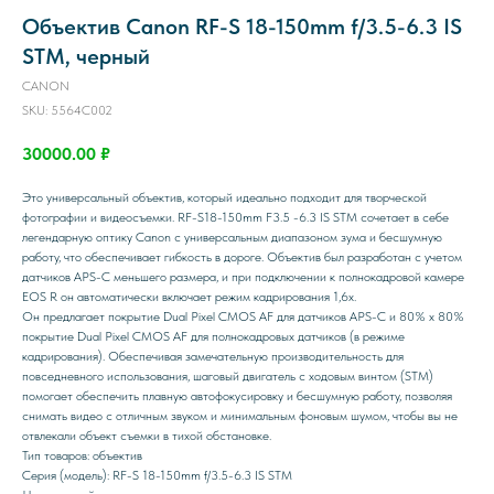
Объектив Canon RF-S 18-150mm f/3.5-6.3 IS
STM, черный
CANON
SKU:
5564C002
30000.00
₽
Это универсальный объектив, который идеально подходит для творческой
фотографии и видеосъемки. RF-S18-150mm F3.5 -6.3 IS STM сочетает в себе
легендарную оптику Canon с универсальным диапазоном зума и бесшумную
работу, что обеспечивает гибкость в дороге. Объектив был разработан с учетом
датчиков APS-C меньшего размера, и при подключении к полнокадровой камере
EOS R он автоматически включает режим кадрирования 1,6x.
Он предлагает покрытие Dual Pixel CMOS AF для датчиков APS-C и 80% x 80%
покрытие Dual Pixel CMOS AF для полнокадровых датчиков (в режиме
кадрирования). Обеспечивая замечательную производительность для
повседневного использования, шаговый двигатель с ходовым винтом (STM)
помогает обеспечить плавную автофокусировку и бесшумную работу, позволяя
снимать видео с отличным звуком и минимальным фоновым шумом, чтобы вы не
отвлекали объект съемки в тихой обстановке.
Тип товаров: объектив
Серия (модель): RF-S 18-150mm f/3.5-6.3 IS STM