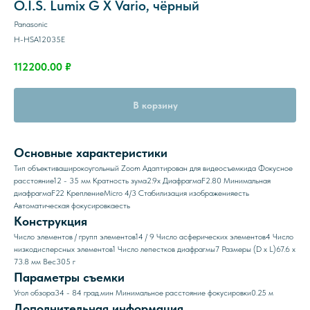
O.I.S. Lumix G X Vario, чёрный
Panasonic
H-HSA12035E
112200.00
₽
В корзину
Основные характеристики
Тип объектива
широкоугольный Zoom
Адаптирован для видеосъемки
да
Фокусное
расстояние
12 - 35 мм
Кратность зума
2.9x
Диафрагма
F2.80
Минимальная
диафрагма
F22
Крепление
Micro 4/3
Стабилизация изображения
есть
Автоматическая фокусировка
есть
Конструкция
Число элементов / групп элементов
14 / 9
Число асферических элементов
4
Число
низкодисперсных элементов
1
Число лепестков диафрагмы
7
Размеры (D x L)
67.6 x
73.8 мм
Вес
305 г
Параметры съемки
Угол обзора
34 - 84 град.мин
Минимальное расстояние фокусировки
0.25 м
Дополнительная информация