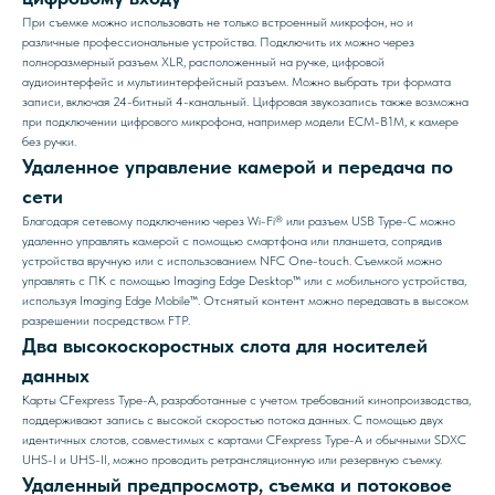
При съемке можно использовать не только встроенный микрофон, но и
различные профессиональные устройства. Подключить их можно через
полноразмерный разъем XLR, расположенный на ручке, цифровой
аудиоинтерфейс и мультиинтерфейсный разъем. Можно выбрать три формата
записи, включая 24-битный 4-канальный. Цифровая звукозапись также возможна
при подключении цифрового микрофона, например модели ECM-B1M, к камере
без ручки.
Удаленное управление камерой и передача по
сети
Благодаря сетевому подключению через Wi-Fi® или разъем USB Type-C можно
удаленно управлять камерой с помощью смартфона или планшета, сопрядив
устройства вручную или с использованием NFC One-touch. Съемкой можно
управлять с ПК с помощью Imaging Edge Desktop™ или с мобильного устройства,
используя Imaging Edge Mobile™. Отснятый контент можно передавать в высоком
разрешении посредством FTP.
Два высокоскоростных слота для носителей
данных
Карты CFexpress Type-A, разработанные с учетом требований кинопроизводства,
поддерживают запись с высокой скоростью потока данных. С помощью двух
идентичных слотов, совместимых с картами CFexpress Type-A и обычными SDXC
UHS-I и UHS-II, можно проводить ретрансляционную или резервную съемку.
Удаленный предпросмотр, съемка и потоковое