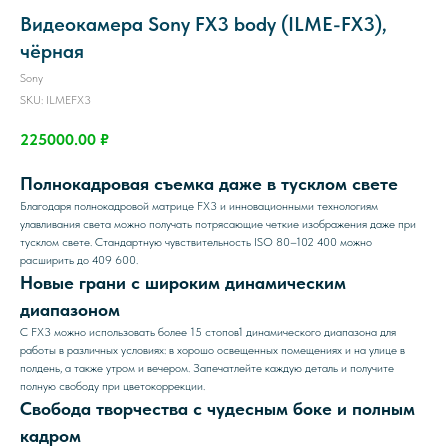
Видеокамера Sony FX3 body (ILME-FX3),
чёрная
Sony
SKU:
ILMEFX3
225000.00
₽
Полнокадровая съемка даже в тусклом свете
Благодаря полнокадровой матрице FX3 и инновационными технологиям
улавливания света можно получать потрясающие четкие изображения даже при
тусклом свете. Стандартную чувствительность ISO 80–102 400 можно
расширить до 409 600.
Новые грани с широким динамическим
диапазоном
С FX3 можно использовать более 15 стопов1 динамического диапазона для
работы в различных условиях: в хорошо освещенных помещениях и на улице в
полдень, а также утром и вечером. Запечатлейте каждую деталь и получите
полную свободу при цветокоррекции.
Свобода творчества с чудесным боке и полным
кадром