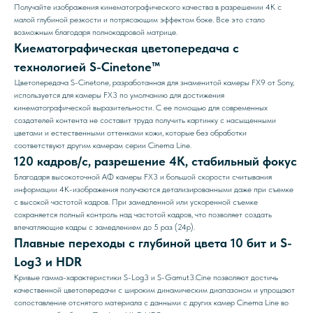
Получайте изображения кинематографического качества в разрешении 4K с
малой глубиной резкости и потрясающим эффектом боке. Все это стало
возможным благодаря полнокадровой матрице.
Киематографическая цветопередача с
технологией S-Cinetone™
Цветопередача S-Cinetone, разработанная для знаменитой камеры FX9 от Sony,
используется для камеры FX3 по умолчанию для достижения
кинематографической выразительности. С ее помощью для современных
создателей контента не составит труда получить картинку с насыщенными
цветами и естественными оттенками кожи, которые без обработки
соответствуют другим камерам серии Cinema Line.
120 кадров/с, разрешение 4K, стабильный фокус
Благодаря высокоточной АФ камеры FX3 и большой скорости считывания
информации 4K-изображения получаются детализированными даже при съемке
с высокой частотой кадров. При замедленной или ускоренной съемке
сохраняется полный контроль над частотой кадров, что позволяет создать
впечатляющие кадры с замедлением до 5 раз (24p).
Плавные переходы с глубиной цвета 10 бит и S-
Log3 и HDR
Кривые гамма-характеристики S-Log3 и S-Gamut3.Cine позволяют достичь
качественной цветопередачи с широким динамическим диапазоном и упрощают
сопоставление отснятого материала с данными с других камер Cinema Line во