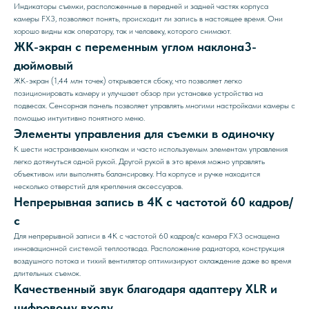
Индикаторы съемки, расположенные в передней и задней частях корпуса
камеры FX3, позволяют понять, происходит ли запись в настоящее время. Они
хорошо видны как оператору, так и человеку, которого снимают.
ЖК-экран с переменным углом наклона3-
дюймовый
ЖК-экран (1,44 млн точек) открывается сбоку, что позволяет легко
позиционировать камеру и улучшает обзор при установке устройства на
подвесах. Сенсорная панель позволяет управлять многими настройками камеры с
помощью интуитивно понятного меню.
Элементы управления для съемки в одиночку
К шести настраиваемым кнопкам и часто используемым элементам управления
легко дотянуться одной рукой. Другой рукой в это время можно управлять
объективом или выполнять балансировку. На корпусе и ручке находится
несколько отверстий для крепления аксессуаров.
Непрерывная запись в 4K с частотой 60 кадров/
с
Для непрерывной записи в 4K с частотой 60 кадров/с камера FX3 оснащена
инновационной системой теплоотвода. Расположение радиатора, конструкция
воздушного потока и тихий вентилятор оптимизируют охлаждение даже во время
длительных съемок.
Качественный звук благодаря адаптеру XLR и
цифровому входу