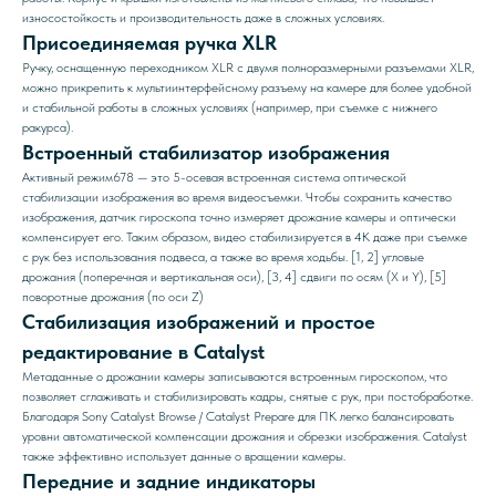
износостойкость и производительность даже в сложных условиях.
Присоединяемая ручка XLR
Ручку, оснащенную переходником XLR с двумя полноразмерными разъемами XLR,
можно прикрепить к мультиинтерфейсному разъему на камере для более удобной
и стабильной работы в сложных условиях (например, при съемке с нижнего
ракурса).
Встроенный стабилизатор изображения
Активный режим678 — это 5-осевая встроенная система оптической
стабилизации изображения во время видеосъемки. Чтобы сохранить качество
изображения, датчик гироскопа точно измеряет дрожание камеры и оптически
компенсирует его. Таким образом, видео стабилизируется в 4K даже при съемке
с рук без использования подвеса, а также во время ходьбы. [1, 2] угловые
дрожания (поперечная и вертикальная оси), [3, 4] сдвиги по осям (X и Y), [5]
поворотные дрожания (по оси Z)
Стабилизация изображений и простое
редактирование в Catalyst
Метаданные о дрожании камеры записываются встроенным гироскопом, что
позволяет сглаживать и стабилизировать кадры, снятые с рук, при постобработке.
Благодаря Sony Catalyst Browse / Catalyst Prepare для ПК легко балансировать
уровни автоматической компенсации дрожания и обрезки изображения. Catalyst
также эффективно использует данные о вращении камеры.
Передние и задние индикаторы