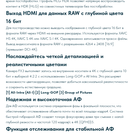
время постобработки. Профиль HLG HDR позволяет напрямую воспроизводить
контент в HDR (HLG) на совместимых телевизорах без постобработки.
Выход HDMI для данных RAW с глубиной цвета
16 бит
Для постпроизводства можно выводить изображения с глубиной цвета 16 бит в
формате RAW через HDMI на внешние рекордеры. Используются форматы XAVC
HS 4K, XAVC S 4K или XAVC S-I 4K. Одновременно записываются прокси-файлы.
Вывод видеосигнала в формате RAW с разрешением 4264 x 2408 [16:9]
(превышает DCI-4K).
Наслаждайтесь четкой детализацией и
реалистичными цветами
Камера FX3 выполняет запись на внутренние носители в 4K с глубиной цвета 10
бит и выборкой 4:2:2 с использованием Long-GOP и All Intra. Это расширяет
возможности цветокоррекции, позволяет добиться максимальной реалистичности
и сохранить естественную градацию.
[1] All-Intra (All-I) [2] Long-GOP [3] Group of Pictures
Надежная и высокоточная АФ
Для АФ используется система определения фазы в фокальной плоскости, что
обеспечивает отслеживание объекта почти по всей площади кадра4. Система
быстрой гибридной АФ создает точную фокусировку даже при съемке с малой
глубиной резкости и частотой 120 кадров/с в 4K (QFHD)5.
Функция отслеживания для стабильной АФ