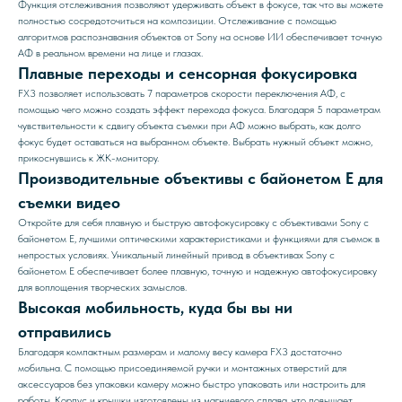
Функция отслеживания позволяют удерживать объект в фокусе, так что вы можете
полностью сосредоточиться на композиции. Отслеживание с помощью
алгоритмов распознавания объектов от Sony на основе ИИ обеспечивает точную
АФ в реальном времени на лице и глазах.
Плавные переходы и сенсорная фокусировка
FX3 позволяет использовать 7 параметров скорости переключения АФ, с
помощью чего можно создать эффект перехода фокуса. Благодаря 5 параметрам
чувствительности к сдвигу объекта съемки при АФ можно выбрать, как долго
фокус будет оставаться на выбранном объекте. Выбрать нужный объект можно,
прикоснувшись к ЖК-монитору.
Производительные объективы с байонетом E для
съемки видео
Откройте для себя плавную и быструю автофокусировку с объективами Sony с
байонетом E, лучшими оптическими характеристиками и функциями для съемок в
непростых условиях. Уникальный линейный привод в объективах Sony с
байонетом E обеспечивает более плавную, точную и надежную автофокусировку
для воплощения творческих замыслов.
Высокая мобильность, куда бы вы ни
отправились
Благодаря компактным размерам и малому весу камера FX3 достаточно
мобильна. С помощью присоединяемой ручки и монтажных отверстий для
аксессуаров без упаковки камеру можно быстро упаковать или настроить для
работы. Корпус и крышки изготовлены из магниевого сплава, что повышает