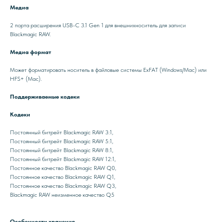
Медиа
2 порта расширения USB-C 3.1 Gen 1 для внешнихноситель для записи
Blackmagic RAW.
Медиа формат
Может форматировать носитель в файловые системы ExFAT (Windows/Mac) или
HFS+ (Mac).
Поддерживаемые кодеки
Кодеки
Постоянный битрейт Blackmagic RAW 3:1,
Постоянный битрейт Blackmagic RAW 5:1,
Постоянный битрейт Blackmagic RAW 8:1,
Постоянный битрейт Blackmagic RAW 12:1,
Постоянное качество Blackmagic RAW Q0,
Постоянное качество Blackmagic RAW Q1,
Постоянное качество Blackmagic RAW Q3,
Blackmagic RAW неизменное качество Q5
Особенности хранения