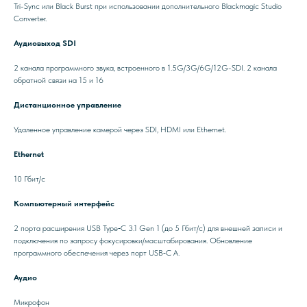
Tri-Sync или Black Burst при использовании дополнительного Blackmagic Studio
Converter.
Аудиовыход SDI
2 канала программного звука, встроенного в 1.5G/3G/6G/12G-SDI. 2 канала
обратной связи на 15 и 16
Дистанционное управление
Удаленное управление камерой через SDI, HDMI или Ethernet.
Ethernet
10 Гбит/с
Компьютерный интерфейс
2 порта расширения USB Type‑C 3.1 Gen 1 (до 5 Гбит/с) для внешней записи и
подключения по запросу фокусировки/масштабирования. Обновление
программного обеспечения через порт USB‑C A.
Аудио
Микрофон