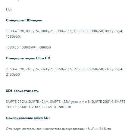
Нет
Стандарты HD-видео
1080p23,98, 1080p24, 1080p25, 1080p29,97, 1080p30, 1080p50, 1080p59,94,
1080p60,
1080i50, 1080i59,94, 1080i60
Стандарты видео Ultra HD
2160p23,98, 2160p24, 2160p25, 2160p29,97, 2160p30, 2160p50, 2160p59,94,
2160p60
SDI-совместимость
SMPTE 292M, SMPTE 424M, SMPTE 425M уровня A и B, SMPTE 2081‑1, SMPTE
2081‑10, SMPTE 2082‑1 и SMPTE 2082‑10
Сэмплирование звука SDI
Стандартная телевизионная частота дискретизации 48 кГц и 24 бита.