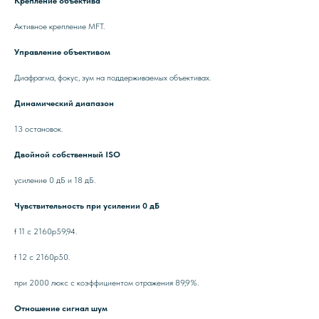
Крепление объектива
Активное крепление MFT.
Управление объективом
Диафрагма, фокус, зум на поддерживаемых объективах.
Динамический диапазон
13 остановок.
Двойной собственный ISO
усиление 0 дБ и 18 дБ.
Чувствительность при усилении 0 дБ
f 11 с 2160p59,94.
f 12 с 2160p50.
при 2000 люкс с коэффициентом отражения 89,9%.
Отношение сигнал шум