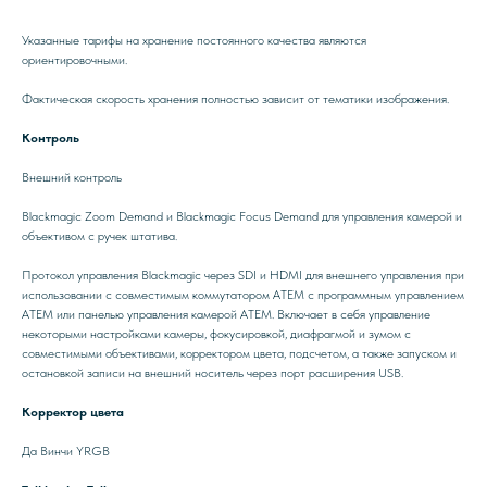
Указанные тарифы на хранение постоянного качества являются
ориентировочными.
Фактическая скорость хранения полностью зависит от тематики изображения.
Контроль
Внешний контроль
Blackmagic Zoom Demand и Blackmagic Focus Demand для управления камерой и
объективом с ручек штатива.
Протокол управления Blackmagic через SDI и HDMI для внешнего управления при
использовании с совместимым коммутатором ATEM с программным управлением
ATEM или панелью управления камерой ATEM. Включает в себя управление
некоторыми настройками камеры, фокусировкой, диафрагмой и зумом с
совместимыми объективами, корректором цвета, подсчетом, а также запуском и
остановкой записи на внешний носитель через порт расширения USB.
Корректор цвета
Да Винчи YRGB