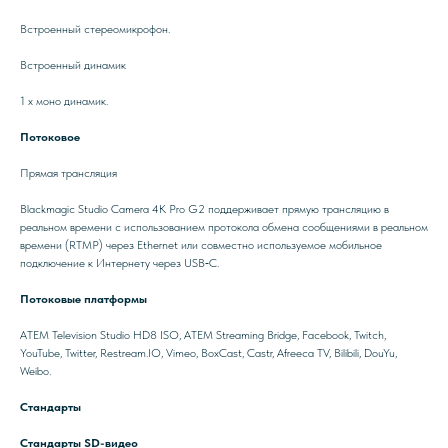
Встроенный стереомикрофон.
Встроенный динамик
1 х моно динамик.
Потоковое
Прямая трансляция
Blackmagic Studio Camera 4K Pro G2 поддерживает прямую трансляцию в
реальном времени с использованием протокола обмена сообщениями в реальном
времени (RTMP) через Ethernet или совместно используемое мобильное
подключение к Интернету через USB‑C.
Потоковые платформы
ATEM Television Studio HD8 ISO, ATEM Streaming Bridge, Facebook, Twitch,
YouTube, Twitter, Restream.IO, Vimeo, BoxCast, Castr, Afreeca TV, Bilibili, DouYu,
Weibo.
Стандарты
Стандарты SD-видео