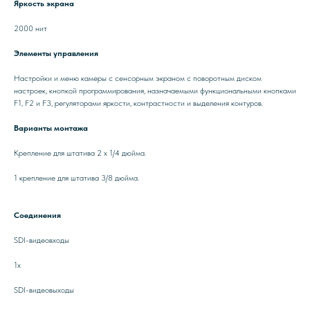
Яркость экрана
2000 нит
Элементы управления
Настройки и меню камеры с сенсорным экраном с поворотным диском
настроек, кнопкой программирования, назначаемыми функциональными кнопками
F1, F2 и F3, регуляторами яркости, контрастности и выделения контуров.
Варианты монтажа
Крепление для штатива 2 x 1/4 дюйма.
1 крепление для штатива 3/8 дюйма.
Соединения
SDI-видеовходы
1x
SDI-видеовыходы