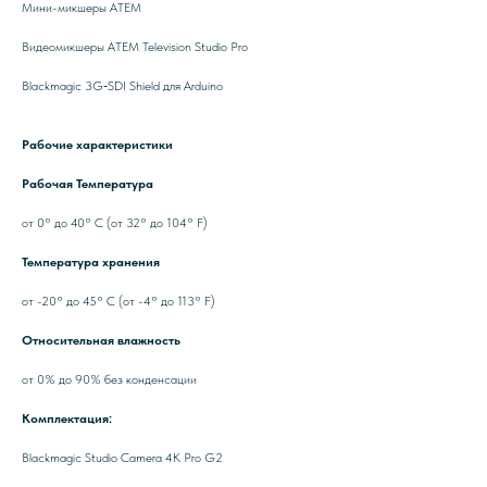
Мини-микшеры ATEM
Видеомикшеры ATEM Television Studio Pro
Blackmagic 3G‑SDI Shield для Arduino
Рабочие характеристики
Рабочая Температура
от 0° до 40° C (от 32° до 104° F)
Температура хранения
от -20° до 45° C (от -4° до 113° F)
Относительная влажность
от 0% до 90% без конденсации
Комплектация:
Blackmagic Studio Camera 4K Pro G2