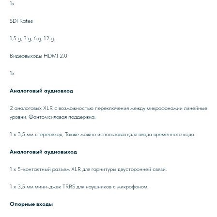
1x
SDI Rates
1,5 g, 3 g, 6 g, 12 g.
Видеовыходы HDMI 2.0
1x
Аналоговый аудиовход
2 аналоговых XLR с возможностью переключения между микрофонамии линейные
уровни. Фантомсиловая поддержка.
1 х 3,5 мм стереовход. Также можно использоватьдля ввода временного кода.
Аналоговый аудиовыход
1 x 5-контактный разъем XLR для гарнитуры двусторонней связи.
1 x 3,5 мм мини-джек TRRS для наушников с микрофоном.
Опорные входы