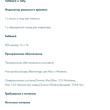
Talkback и Tally
Индикатор реального времени
1 х лицом к лицу для таланта,
1 x обращенный назад для оператора.
Talkback
SDI-каналы 15 и 16.
Программное обеспечение
Программное обеспечение в комплекте
Настройка камеры Blackmagic для Mac и Windows.
Операционные системы[Значок Mac]Mac 12.0 Monterey,
Mac 13.0 Ventura или новее.[Значок Windows]виндовс 10,64-бит.
Требования к питанию
Источник питания