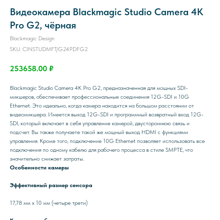
Видеокамера Blackmagic Studio Camera 4K
Pro G2, чёрная
Blackmagic Design
SKU:
CINSTUDMFT/G24PDFG2
253658.00
₽
Blackmagic Studio Camera 4K Pro G2, предназначенная для мощных SDI-
микшеров, обеспечивает профессиональные соединения 12G-SDI и 10G
Ethernet. Это идеально, когда камера находится на большом расстоянии от
видеомикшера. Имеется выход 12G-SDI и программный возвратный вход 12G-
SDI, который включает в себя управление камерой, двустороннюю связь и
подсчет. Вы также получаете такой же мощный выход HDMI с функциями
управления. Кроме того, подключение 10G Ethernet позволяет использовать все
подключения по одному кабелю для рабочего процесса в стиле SMPTE, что
значительно снижает затраты.
Особенности камеры
Эффективный размер сенсора
17,78 мм x 10 мм (четыре трети)